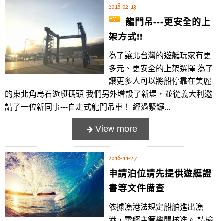
2018-02-13
龍門吊---更安全的上
架方式!!
為了讓北台灣的遊艇玩家有更
多元、更安全的上架選擇 為了
讓更多人可以將船停靠在美麗
的東北角烏石遊艇碼頭 我們另外增設了新堤，並從義大利邀
請了一位新同事---自走式龍門吊車！ 經過緊鑼...
2016-11-27
申請泊位請先提供遊艇證
書等文件備查
依據漁港法規定船舶進出漁
港，需經主管機關核准。 請檢